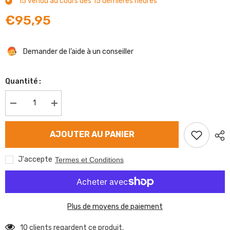
15
vendu au cours des
15
dernières heures
€95,95
Demander de l’aide à un conseiller
Quantité :
Diminuer
Augmenter
la
la
quantité
quantité
de
de
AJOUTER AU PANIER
Mâchoire
Mâchoire
de
de
frein
frein
J'accepte
Termes et Conditions
GSM
GSM
200x35
200x35
mm
mm
Plus de moyens de paiement
10 clients regardent ce produit.