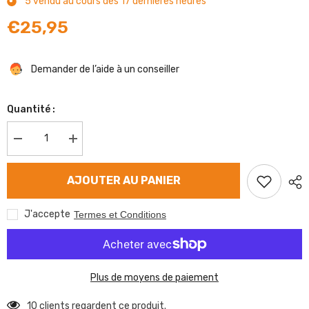
5
vendu au cours des
17
dernières heures
€25,95
Demander de l’aide à un conseiller
Quantité :
Diminuer
Augmenter
la
la
quantité
quantité
de
de
AJOUTER AU PANIER
Câble
Câble
de
de
frein
frein
J'accepte
Termes et Conditions
AL-
AL-
KO
KO
530/740
530/740
Plus de moyens de paiement
10 clients regardent ce produit.