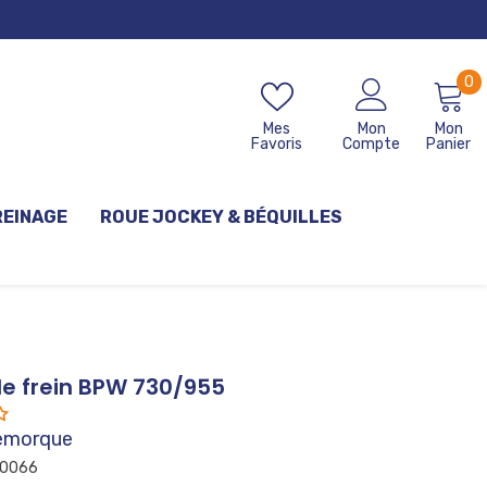
0
0
ar
Mes
Mon
Mon
Favoris
Compte
Panier
REINAGE
ROUE JOCKEY & BÉQUILLES
e frein BPW 730/955
emorque
0066