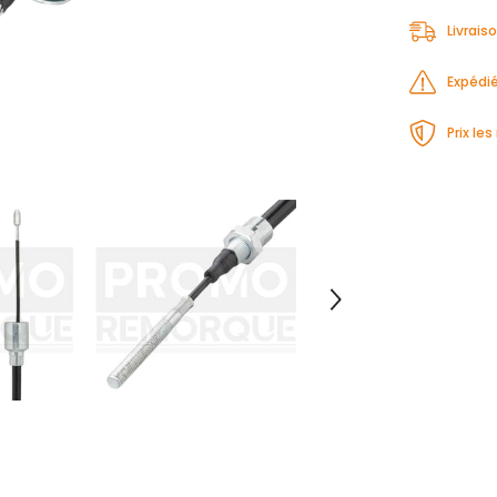
Livrais
Expédié
Prix le