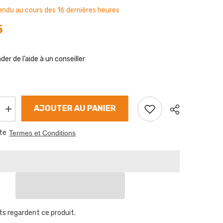
ndu au cours des
16
dernières heures
5
er de l’aide à un conseiller
AJOUTER AU PANIER
Augmenter
la
quantité
te
Termes et Conditions
de
Câble
de
frein
BPW
730/955
nts regardent ce produit.