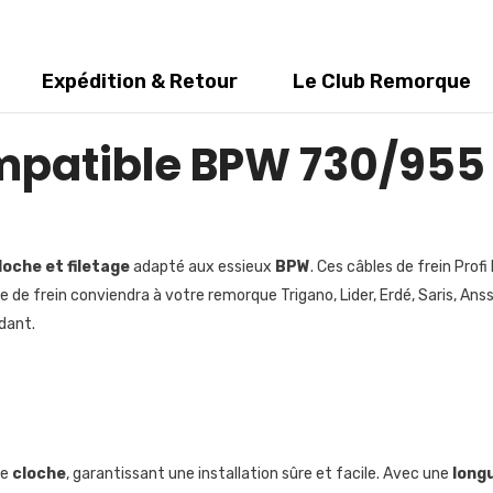
Expédition & Retour
Le Club Remorque
ompatible BPW 730/955
loche
et filetage
adapté aux essieux
BPW
. Ces câbles de frein Prof
ble de frein conviendra à votre remorque Trigano, Lider, Erdé, Saris, 
dant.
ne
cloche
, garantissant une installation sûre et facile. Avec une
long