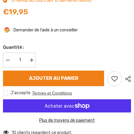
15
vendu au cours des
10
dernières heures
€19,95
Demander de l’aide à un conseiller
Quantité :
Diminuer
Augmenter
la
la
quantité
quantité
de
de
AJOUTER AU PANIER
Câble
Câble
de
de
frein
frein
J'accepte
Termes et Conditions
Knott
Knott
830/1020
830/1020
Plus de moyens de paiement
10 clients regardent ce produit.