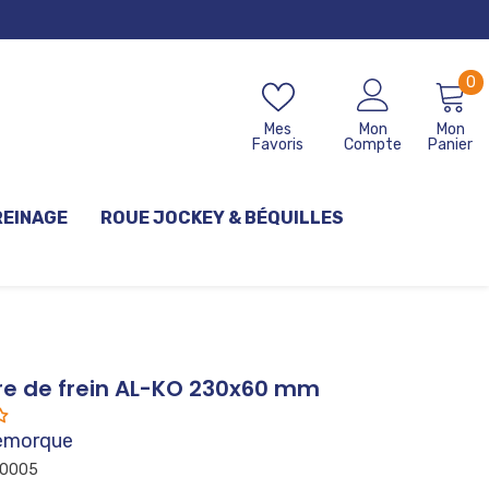
0
0
ar
Mes
Mon
Mon
Favoris
Compte
Panier
REINAGE
ROUE JOCKEY & BÉQUILLES
e de frein AL-KO 230x60 mm
emorque
0005