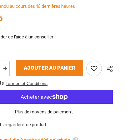
ndu au cours des
16
dernières heures
5
er de l’aide à un conseiller
AJOUTER AU PANIER
Augmenter
la
quantité
te
Termes et Conditions
de
Mâchoire
de
frein
AL-
KO
Plus de moyens de paiement
230x60
mm
nts regardent ce produit.
on gratuite à partir de 69€ * d'achats