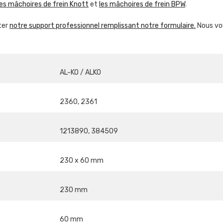
les mâchoires de frein Knott
et
les mâchoires de frein BPW
.
ter
notre support professionnel remplissant notre formulaire.
Nous vou
AL-KO / ALKO
2360, 2361
1213890, 384509
230 x 60 mm
230 mm
60 mm