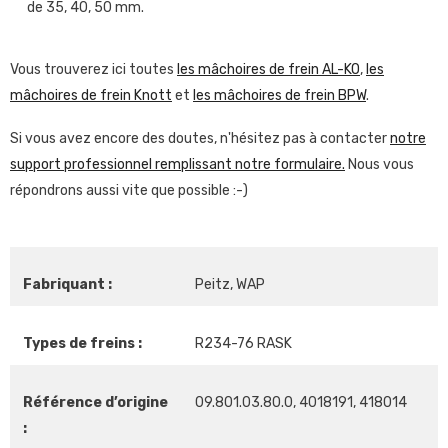
de 35, 40, 50 mm.
Vous trouverez ici toutes
les mâchoires de frein AL-KO
,
les
mâchoires de frein Knott
et
les mâchoires de frein BPW
.
Si vous avez encore des doutes, n'hésitez pas à contacter
notre
support professionnel remplissant notre formulaire.
Nous vous
répondrons aussi vite que possible :-)
Fabriquant :
Peitz, WAP
Types de freins :
R234-76 RASK
Référence d’origine
09.801.03.80.0, 4018191, 418014
: