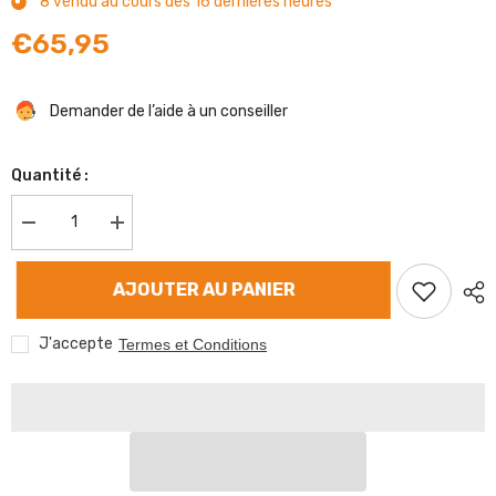
8
vendu au cours des
16
dernières heures
€65,95
Demander de l’aide à un conseiller
Quantité :
Diminuer
Augmenter
la
la
quantité
quantité
de
de
AJOUTER AU PANIER
Mâchoire
Mâchoire
de
de
frein
frein
J'accepte
Termes et Conditions
Peitz
Peitz
/
/
WAP
WAP
230x40
230x40
mm
mm