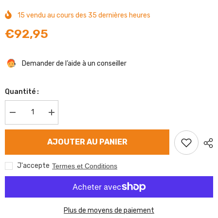
15
vendu au cours des
35
dernières heures
€92,95
Demander de l’aide à un conseiller
Quantité :
Diminuer
Augmenter
la
la
quantité
quantité
de
de
AJOUTER AU PANIER
Tambour
Tambour
de
de
frein
frein
J'accepte
Termes et Conditions
AL-
AL-
KO
KO
2051
2051
200x50
200x50
mm
mm
5
5
Plus de moyens de paiement
trous
trous