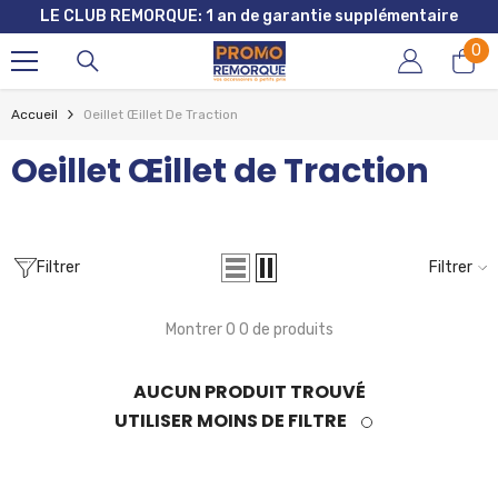
LE CLUB REMORQUE: 1 an de garantie supplémentaire
ALLER AU CONTENU
0
0
art
Accueil
Oeillet Œillet De Traction
Oeillet Œillet de Traction
Filtrer
Filtrer
Montrer 0 0 de produits
AUCUN PRODUIT TROUVÉ
UTILISER MOINS DE FILTRE
AJOUTER AU PANIER
ENDEUR
ROMO REMORQUE
âble de frein Knott 1430/1640