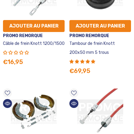
AJOUTER AU PANIER
AJOUTER AU PANIER
VENDEUR
VENDEUR
PROMO REMORQUE
PROMO REMORQUE
:
:
Câble de frein Knott 1200/1500
Tambour de frein Knott
200x50 mm 5 trous
€16,95
€69,95