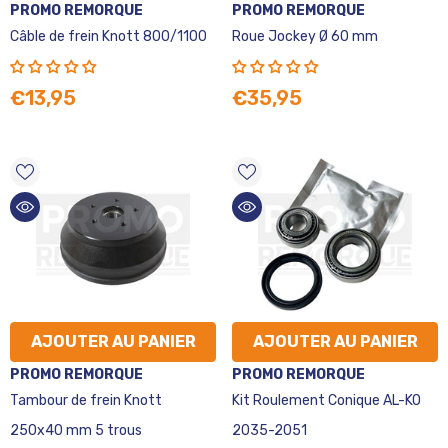
VENDEUR
VENDEUR
PROMO REMORQUE
PROMO REMORQUE
:
:
Câble de frein Knott 800/1100
Roue Jockey Ø 60 mm
€13,95
€35,95
AJOUTER AU PANIER
AJOUTER AU PANIER
VENDEUR
VENDEUR
PROMO REMORQUE
PROMO REMORQUE
:
:
Tambour de frein Knott
Kit Roulement Conique AL-KO
250x40 mm 5 trous
2035-2051