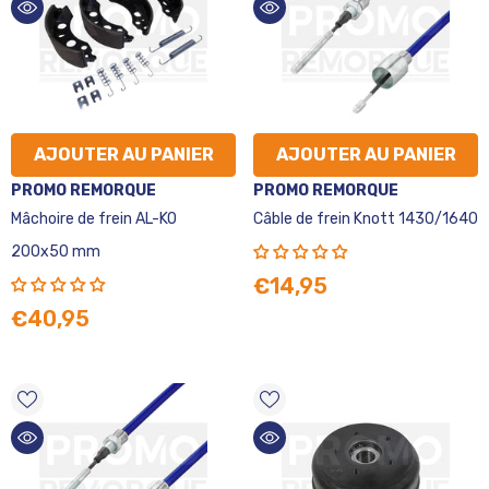
AJOUTER AU PANIER
AJOUTER AU PANIER
VENDEUR
VENDEUR
PROMO REMORQUE
PROMO REMORQUE
:
:
Mâchoire de frein AL-KO
Câble de frein Knott 1430/1640
200x50 mm
€14,95
€40,95