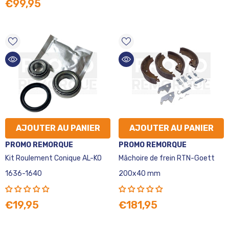
€99,95
AJOUTER AU PANIER
AJOUTER AU PANIER
VENDEUR
VENDEUR
PROMO REMORQUE
PROMO REMORQUE
:
:
Kit Roulement Conique AL-KO
Mâchoire de frein RTN-Goett
1636-1640
200x40 mm
€19,95
€181,95