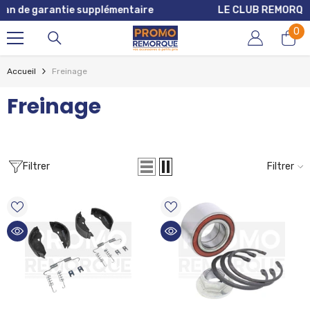
LE CLUB REMORQUE: Points et réductions
ALLER AU CONTENU
0
0
art
Accueil
Freinage
Freinage
Filtrer
Filtrer